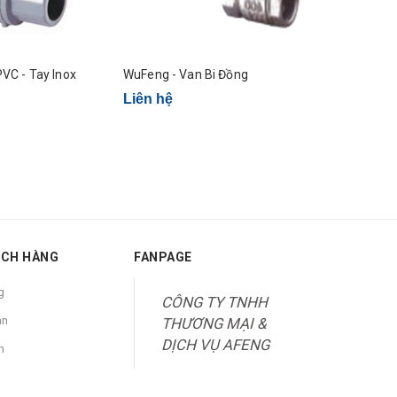
VC - Tay Inox
WuFeng - Van Bi Đồng
ChiuTong - 
Inox
Liên hệ
Liên hệ
ÁCH HÀNG
FANPAGE
g
CÔNG TY TNHH
án
THƯƠNG MẠI &
DỊCH VỤ AFENG
n