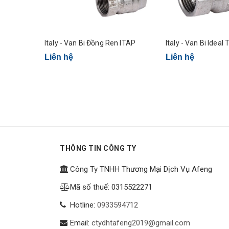
Italy - Van Bi Đồng Ren ITAP
Italy - Van Bi Idea
Liên hệ
Liên hệ
THÔNG TIN CÔNG TY
Công Ty TNHH Thương Mại Dịch Vụ Afeng
Mã số thuế: 0315522271
Hotline:
0933594712
Email:
ctydhtafeng2019@gmail.com