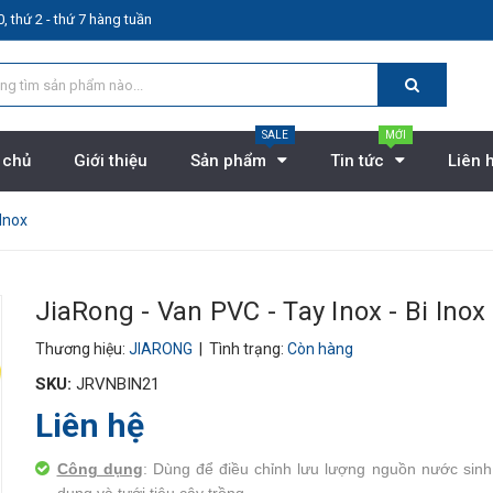
, thứ 2 - thứ 7 hàng tuần
SALE
MỚI
 chủ
Giới thiệu
Sản phẩm
Tin tức
Liên 
 Inox
JiaRong - Van PVC - Tay Inox - Bi Inox
Thương hiệu:
JIARONG
| Tình trạng:
Còn hàng
SKU:
JRVNBIN21
Liên hệ
Công dụng
: Dùng để điều chỉnh lưu lượng nguồn nước sinh