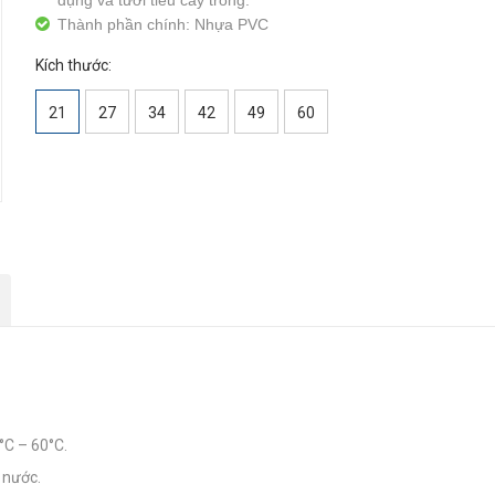
dụng và tưới tiêu cây trồng.
Thành phần chính: Nhựa PVC
Kích thước:
21
27
34
42
49
60
°C – 60°C.
 nước.