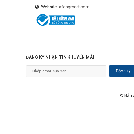
Website:
afengmart.com
ĐĂNG KÝ NHẬN TIN KHUYẾN MÃI
Đăng ký
© Bản 