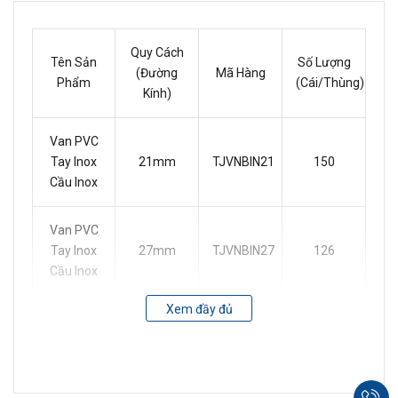
Quy Cách
Tên Sản
Số Lượng
(Đường
Mã Hàng
Phẩm
(Cái/Thùng)
Kính)
Van PVC
Tay Inox
21mm
TJVNBIN21
150
Cầu Inox
Van PVC
Tay Inox
27mm
TJVNBIN27
126
Cầu Inox
Xem đầy đủ
Van PVC
Tay Inox
34mm
TJVNBIN34
80
Cầu Inox