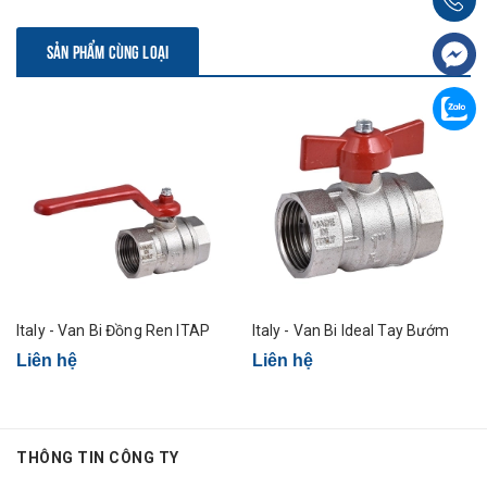
Van PVC
Tay Inox
42mm
TJVNBIN42
36
SẢN PHẨM CÙNG LOẠI
Cầu Inox
Van PVC
Tay Inox
49mm
TJVNBIN49
36
Cầu Inox
Van PVC
Tay Inox
60mm
TJVNBIN60
16
Cầu Inox
Italy - Van Bi Đồng Ren ITAP
Italy - Van Bi Ideal Tay Bướm
Liên hệ
Liên hệ
THÔNG TIN CÔNG TY