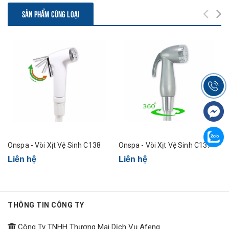
SẢN PHẨM CÙNG LOẠI
Onspa - Vòi Xịt Vệ Sinh C138
Onspa - Vòi Xịt Vệ Sinh C137
Liên hệ
Liên hệ
THÔNG TIN CÔNG TY
Công Ty TNHH Thương Mại Dịch Vụ Afeng