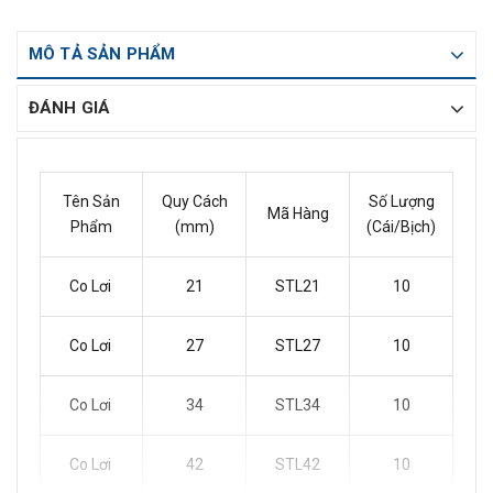
MÔ TẢ SẢN PHẨM
ĐÁNH GIÁ
Tên Sản
Quy Cách
Số Lượng
Mã Hàng
Phẩm
(mm)
(Cái/Bịch)
Co Lơi
21
STL21
10
Co Lơi
27
STL27
10
Co Lơi
34
STL34
10
Co Lơi
42
STL42
10