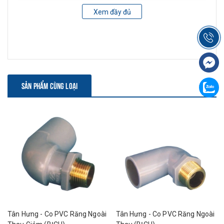
Xem đầy đủ
Co Lơi
49
STL49
10
Co Lơi
60
STL60
10
Co Lơi
76
STL76
5
SẢN PHẨM CÙNG LOẠI
Co Lơi
90
STL90
5
Co Lơi
114
STL114
2
Co Lơi
140
STL140
2
Co Lơi
160
STL160
1
Co Lơi
168
STL168
1
Tân Hưng - Co PVC Răng Ngoài
Tân Hưng - Co PVC Răng Ngoài