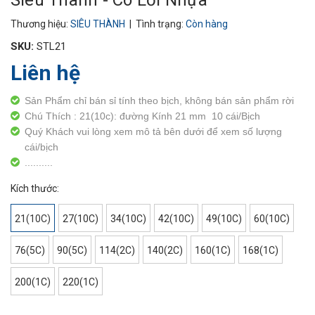
Siêu Thành - Co Lơi Nhựa
Thương hiệu:
SIÊU THÀNH
| Tình trạng:
Còn hàng
SKU:
STL21
Liên hệ
Sản Phẩm chỉ bán sỉ tính theo bịch, không bán sản phẩm rời
Chú Thích : 21(10c): đường Kính 21 mm 10 cái/Bịch
Quý Khách vui lòng xem mô tả bên dưới để xem số lượng
cái/bịch
..........
Kích thước:
21(10C)
27(10C)
34(10C)
42(10C)
49(10C)
60(10C)
76(5C)
90(5C)
114(2C)
140(2C)
160(1C)
168(1C)
200(1C)
220(1C)