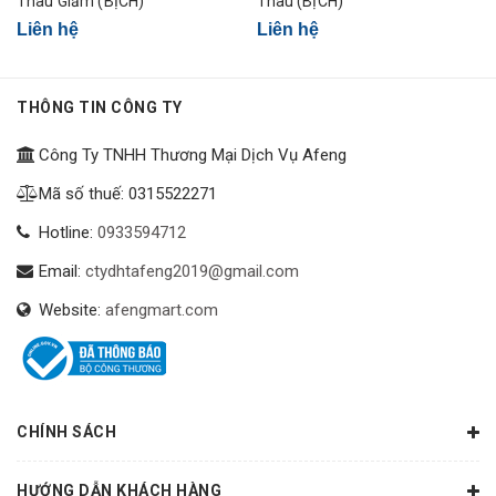
Thau Giảm (BỊCH)
Thau (BỊCH)
Co Lơi
200
STL200
1
Liên hệ
Liên hệ
Co Lơi
220
STL220
1
THÔNG TIN CÔNG TY
Công Ty TNHH Thương Mại Dịch Vụ Afeng
Mã số thuế: 0315522271
Hotline:
0933594712
Email:
ctydhtafeng2019@gmail.com
Website:
afengmart.com
CHÍNH SÁCH
HƯỚNG DẪN KHÁCH HÀNG