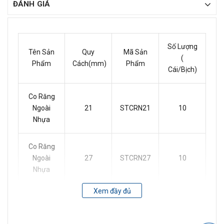
ĐÁNH GIÁ
Số Lượng
Tên Sản
Quy
Mã Sản
(
Phẩm
Cách(mm)
Phẩm
Cái/Bịch)
Co Răng
Ngoài
21
STCRN21
10
Nhựa
Co Răng
Ngoài
27
STCRN27
10
Nhựa
Xem đầy đủ
Co Răng
34
STCRN34
10
NgoàiNhựa