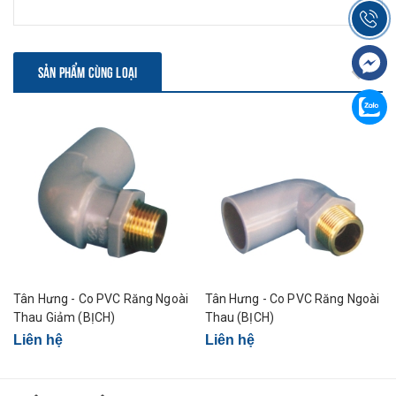
Co Răng
Ngoài
42
STCRN42
10
Nhựa
SẢN PHẨM CÙNG LOẠI
Co Răng
Ngoài
49
STCRN49
10
Nhựa
Tân Hưng - Co PVC Răng Ngoài
Tân Hưng - Co PVC Răng Ngoài
Thau Giảm (BỊCH)
Thau (BỊCH)
Liên hệ
Liên hệ