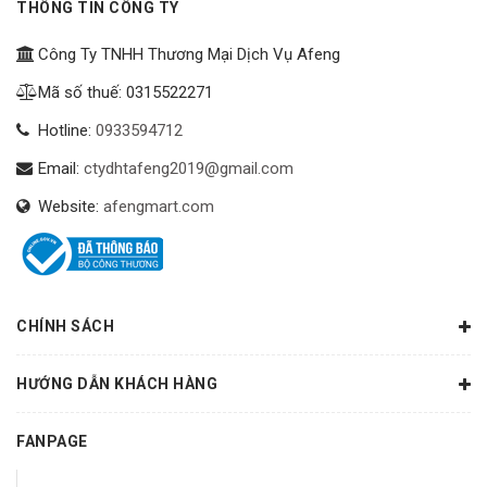
THÔNG TIN CÔNG TY
Công Ty TNHH Thương Mại Dịch Vụ Afeng
Mã số thuế: 0315522271
Hotline:
0933594712
Email:
ctydhtafeng2019@gmail.com
Website:
afengmart.com
CHÍNH SÁCH
HƯỚNG DẪN KHÁCH HÀNG
FANPAGE