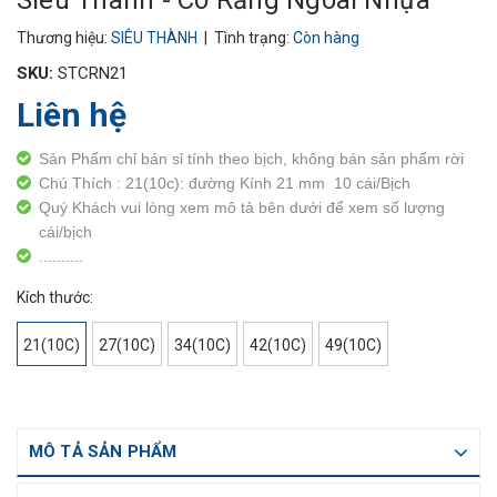
Siêu Thành - Co Răng Ngoài Nhựa
Thương hiệu:
SIÊU THÀNH
| Tình trạng:
Còn hàng
SKU:
STCRN21
Liên hệ
Sản Phẩm chỉ bán sỉ tính theo bịch, không bán sản phẩm rời
Chú Thích : 21(10c): đường Kính 21 mm 10 cái/Bịch
Quý Khách vui lòng xem mô tả bên dưới để xem số lượng
cái/bịch
..........
Kích thước:
21(10C)
27(10C)
34(10C)
42(10C)
49(10C)
MÔ TẢ SẢN PHẨM