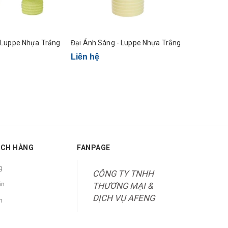
g
Đại Ánh Sáng - Luppe Nhựa Trắng
Đại Ánh Sá
Liên hệ
Liên hệ
ÁCH HÀNG
FANPAGE
g
CÔNG TY TNHH
án
THƯƠNG MẠI &
DỊCH VỤ AFENG
n