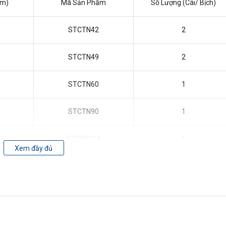
mm)
Mã Sản Phẩm
Số Lượng (Cái/ Bịch)
STCTN42
2
STCTN49
2
STCTN60
1
STCTN90
1
STCTN114
1
Xem đầy đủ