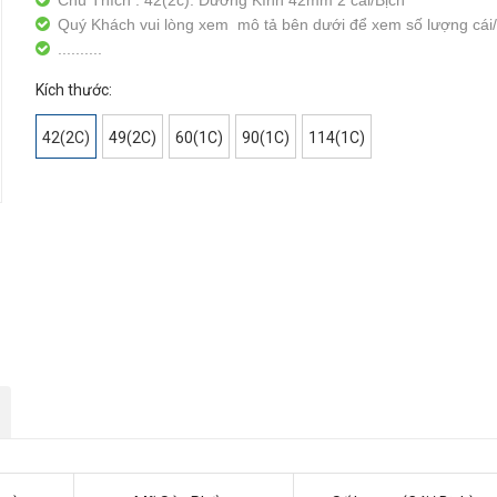
Chú Thích : 42(2c): Đường Kính 42mm 2 cái/Bịch
Quý Khách vui lòng xem mô tả bên dưới để xem số lượng cái/
..........
Kích thước:
42(2C)
49(2C)
60(1C)
90(1C)
114(1C)