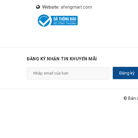
Website:
afengmart.com
ĐĂNG KÝ NHẬN TIN KHUYẾN MÃI
Đăng ký
© Bản 