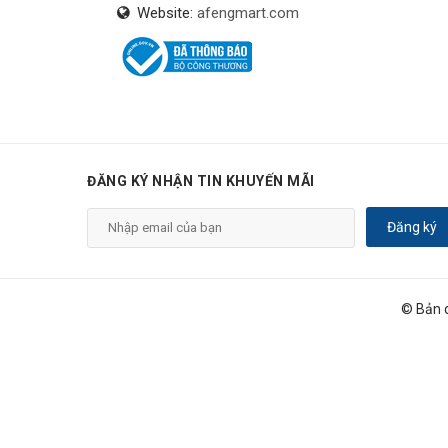
Website:
afengmart.com
ĐĂNG KÝ NHẬN TIN KHUYẾN MÃI
Đăng ký
© Bản 