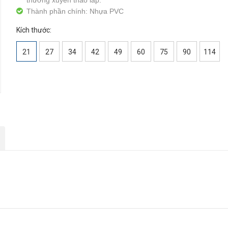
thường xuyên tháo lắp.
Thành phần chính: Nhựa PVC
Kích thước:
21
27
34
42
49
60
75
90
114