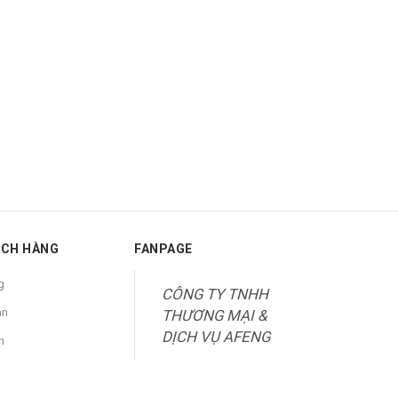
ÁCH HÀNG
FANPAGE
g
CÔNG TY TNHH
án
THƯƠNG MẠI &
DỊCH VỤ AFENG
n