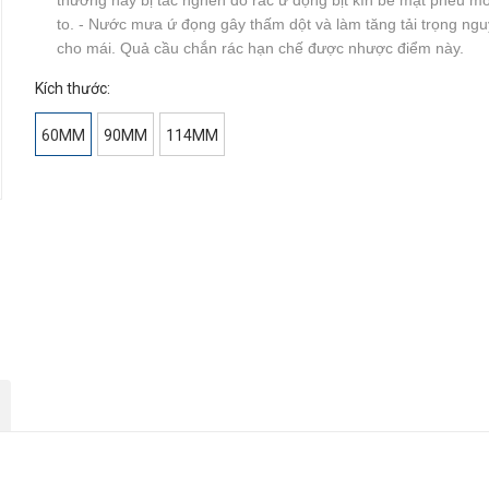
thường hay bị tắc nghẽn do rác ứ đọng bịt kín bề mặt phễu m
to. - Nước mưa ứ đọng gây thấm dột và làm tăng tải trọng ng
cho mái. Quả cầu chắn rác hạn chế được nhược điểm này.
Kích thước:
60MM
90MM
114MM