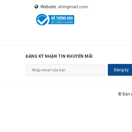
Website:
afengmart.com
ĐĂNG KÝ NHẬN TIN KHUYẾN MÃI
Đăng ký
© Bản 