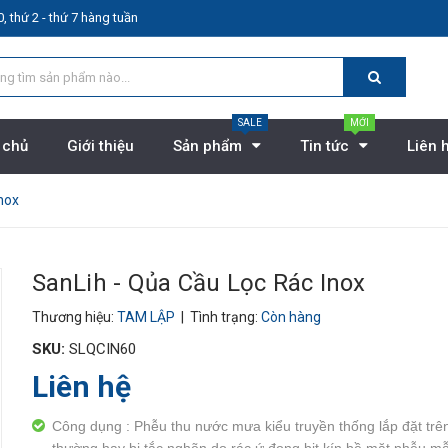
, thứ 2 - thứ 7 hàng tuần
SALE
MỚI
 chủ
Giới thiệu
Sản phẩm
Tin tức
Liên 
nox
SanLih - Qủa Cầu Lọc Rác Inox
Thương hiệu:
TAM LẬP
| Tình trạng:
Còn hàng
SKU:
SLQCIN60
Liên hệ
Công dụng : Phễu thu nước mưa kiểu truyền thống lắp đặt trê