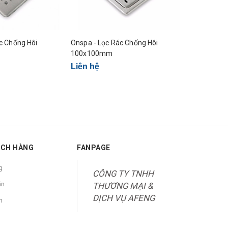
c Chống Hôi
Onspa - Lọc Rác Chống Hôi
SanLih - L
100x100mm
Inox
Liên hệ
Liên hệ
ÁCH HÀNG
FANPAGE
g
CÔNG TY TNHH
án
THƯƠNG MẠI &
DỊCH VỤ AFENG
n