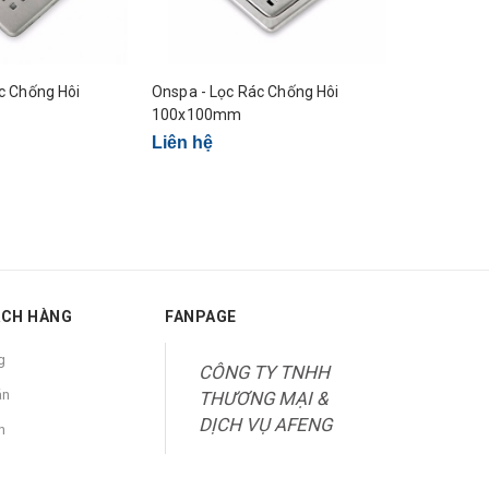
c Chống Hôi
Onspa - Lọc Rác Chống Hôi
SanLih - L
100x100mm
Inox
Liên hệ
Liên hệ
ÁCH HÀNG
FANPAGE
g
CÔNG TY TNHH
án
THƯƠNG MẠI &
DỊCH VỤ AFENG
n