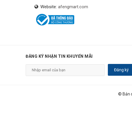
Website:
afengmart.com
ĐĂNG KÝ NHẬN TIN KHUYẾN MÃI
Đăng ký
© Bản 