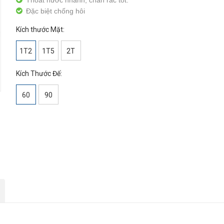
Thoát nước nhanh; chắn rác tốt.
Đặc biệt chống hôi
Kích thước Mặt:
1T2
1T5
2T
Kích Thước Đế:
60
90