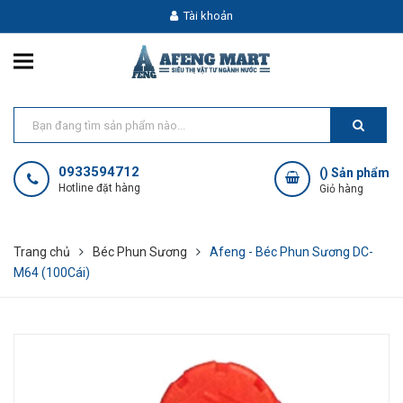
Tài khoản
0933594712
(
) Sản phẩm
Hotline đặt hàng
Giỏ hàng
Trang chủ
Béc Phun Sương
Afeng - Béc Phun Sương DC-
M64 (100Cái)