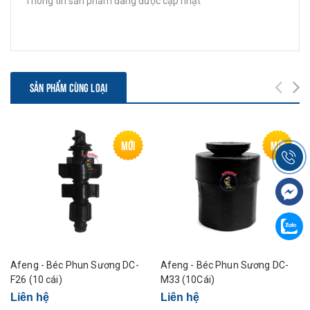
Thông tin sản phẩm đang được cập nhật
SẢN PHẨM CÙNG LOẠI
Mới
Mới
Afeng - Béc Phun Sương DC-
Afeng - Béc Phun Sương DC-
F26 (10 cái)
M33 (10Cái)
Liên hệ
Liên hệ