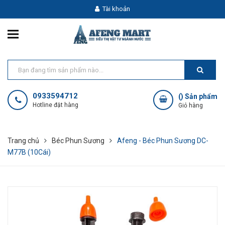
Tài khoản
0933594712
(
) Sản phẩm
Hotline đặt hàng
Giỏ hàng
Trang chủ
Béc Phun Sương
Afeng - Béc Phun Sương DC-
M77B (10Cái)