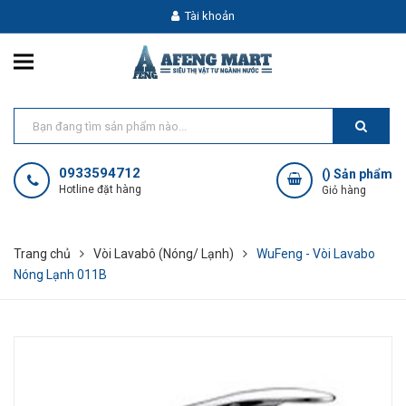
Tài khoản
0933594712
(
) Sản phẩm
Hotline đặt hàng
Giỏ hàng
Trang chủ
Vòi Lavabô (Nóng/ Lạnh)
WuFeng - Vòi Lavabo
Nóng Lạnh 011B