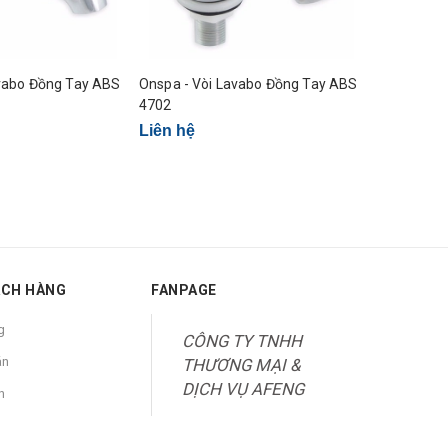
avabo Đồng Tay ABS
Onspa - Vòi Lavabo Đồng Tay ABS
Onspa - Vò
4702
Liên hệ
Liên hệ
ÁCH HÀNG
FANPAGE
g
CÔNG TY TNHH
án
THƯƠNG MẠI &
DỊCH VỤ AFENG
n