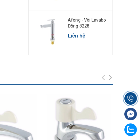
Afeng - Vòi Lavabo
Đồng 8228
Liên hệ