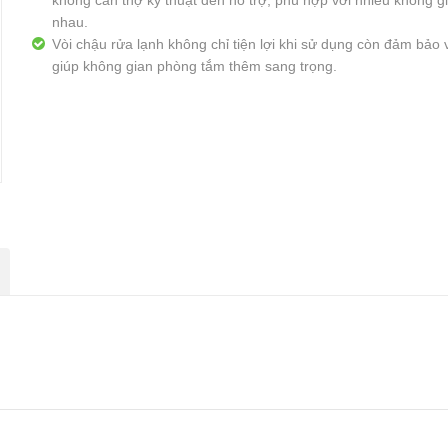
không cần thợ kỹ thuật đến hỗ trợ, phù hợp với nhiều không g
nhau.
Vòi chậu rửa lạnh không chỉ tiện lợi khi sử dụng còn đảm bảo 
giúp không gian phòng tắm thêm sang trọng.