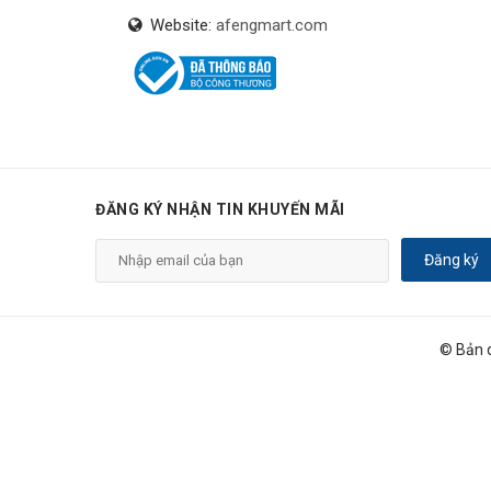
Website:
afengmart.com
ĐĂNG KÝ NHẬN TIN KHUYẾN MÃI
Đăng ký
© Bản 