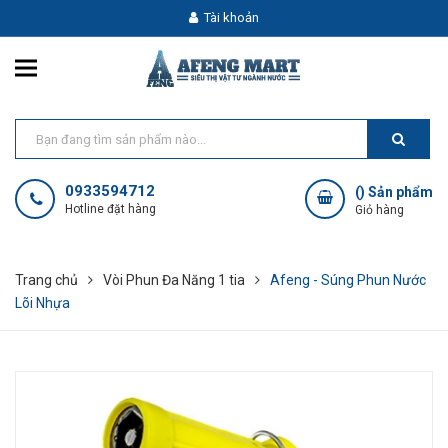
Tài khoản
0933594712
(
) Sản phẩm
Hotline đặt hàng
Giỏ hàng
Trang chủ
Vòi Phun Đa Năng 1 tia
Afeng - Súng Phun Nước
Lõi Nhựa