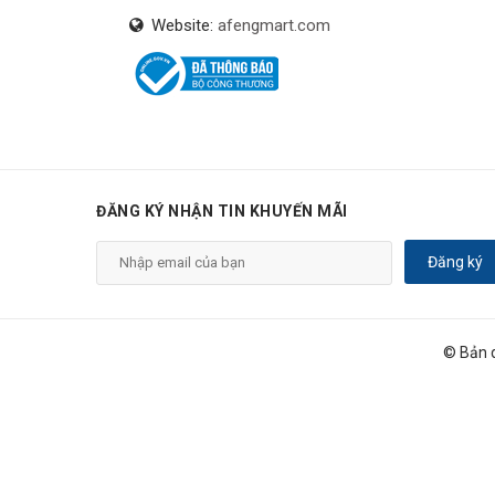
Website:
afengmart.com
ĐĂNG KÝ NHẬN TIN KHUYẾN MÃI
Đăng ký
© Bản 