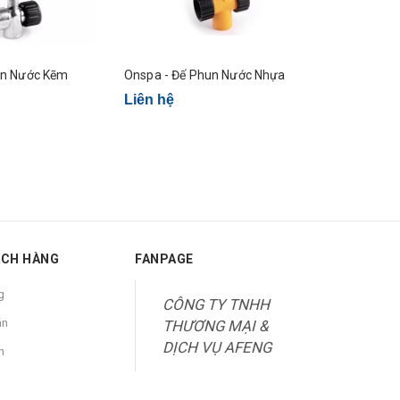
un Nước Kẽm
Onspa - Đế Phun Nước Nhựa
Onspa - Bé
Liên hệ
Liên hệ
ÁCH HÀNG
FANPAGE
g
CÔNG TY TNHH
án
THƯƠNG MẠI &
DỊCH VỤ AFENG
n