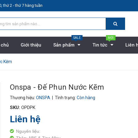
, thứ 2 - thứ 7 hàng tuần
SALE
MỚI
 chủ
Giới thiệu
Sản phẩm
Tin tức
Liên 
ớc Kẽm
Onspa - Đế Phun Nước Kẽm
Thương hiệu:
ONSPA
| Tình trạng:
Còn hàng
SKU:
OPDPK
Liên hệ
Nguyên liệu: