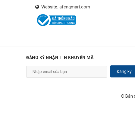
Website:
afengmart.com
ĐĂNG KÝ NHẬN TIN KHUYẾN MÃI
Đăng ký
© Bản 