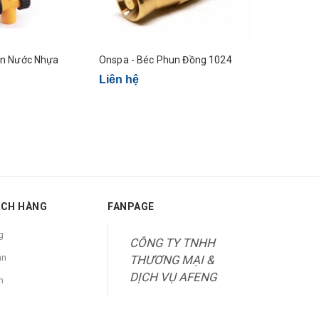
un Nước Nhựa
Onspa - Béc Phun Đồng 1024
Onspa - Bé
Liên hệ
Liên hệ
ÁCH HÀNG
FANPAGE
g
CÔNG TY TNHH
án
THƯƠNG MẠI &
DỊCH VỤ AFENG
n