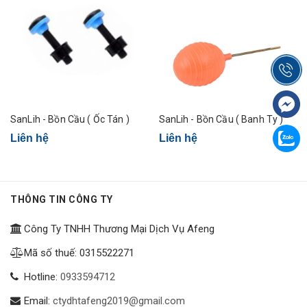
SanLih - Bồn Cầu ( Ốc Tán )
SanLih - Bồn Cầu ( Banh Ty )
Liên hệ
Liên hệ
THÔNG TIN CÔNG TY
Công Ty TNHH Thương Mại Dịch Vụ Afeng
Mã số thuế: 0315522271
Hotline:
0933594712
Email:
ctydhtafeng2019@gmail.com