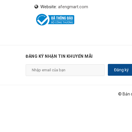
Website:
afengmart.com
ĐĂNG KÝ NHẬN TIN KHUYẾN MÃI
Đăng ký
© Bản 