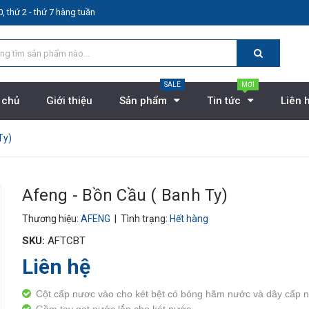
, thứ 2 - thứ 7 hàng tuần
SALE
MỚI
 chủ
Giới thiệu
Sản phẩm
Tin tức
Liên 
Ty)
Afeng - Bồn Cầu ( Banh Ty)
Thương hiệu:
AFENG
| Tình trạng:
Hết hàng
SKU:
AFTCBT
Liên hệ
Cột cấp nươc vào cho két bệt có bóng hãm nước và dây cấp 