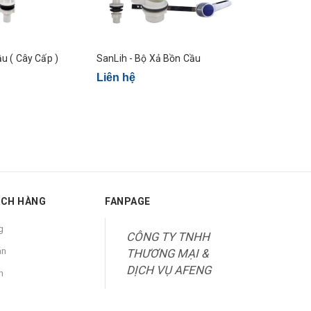
u ( Cây Cấp )
SanLih - Bộ Xả Bồn Cầu
Liên hệ
Liên hệ
ÁCH HÀNG
FANPAGE
g
CÔNG TY TNHH
án
THƯƠNG MẠI &
DỊCH VỤ AFENG
n