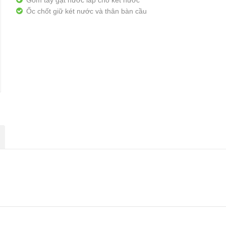
Gồm tay gạt nước lắp cho két nước
Ốc chốt giữ két nước và thân bàn cầu