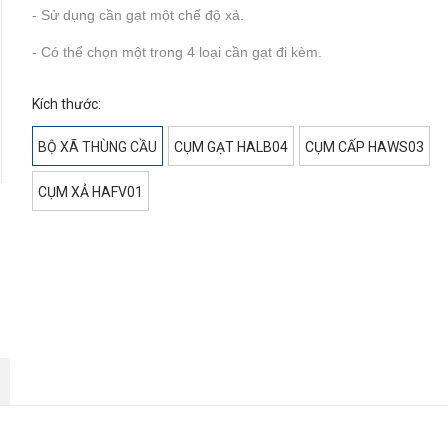
- Sử dụng cần gạt một chế độ xả.
- Có thể chọn một trong 4 loại cần gạt đi kèm.
Kích thước:
BỘ XÃ THÙNG CẦU
CỤM GẠT HALB04
CỤM CẤP HAWS03
CỤM XẢ HAFV01