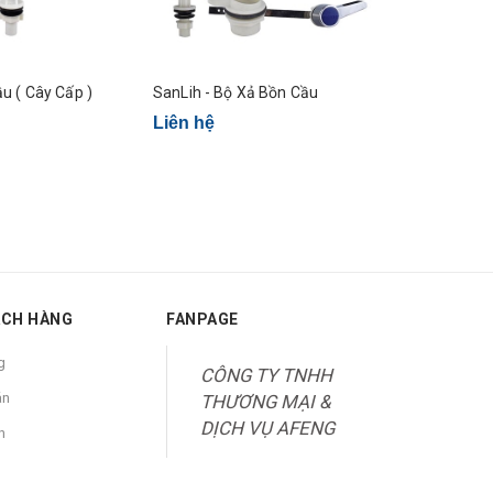
u ( Cây Cấp )
SanLih - Bộ Xả Bồn Cầu
Liên hệ
Liên hệ
ÁCH HÀNG
FANPAGE
g
CÔNG TY TNHH
án
THƯƠNG MẠI &
DỊCH VỤ AFENG
n