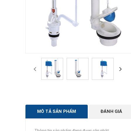
MÔ TẢ SẢN PHẨM
ĐÁNH GIÁ
Thông tin sản phẩm đang được cập nhật