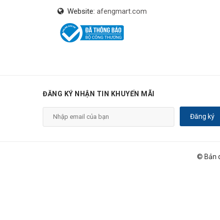
Website:
afengmart.com
ĐĂNG KÝ NHẬN TIN KHUYẾN MÃI
Đăng ký
© Bản 