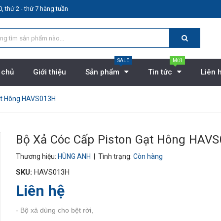
, thứ 2 - thứ 7 hàng tuần
SALE
MỚI
 chủ
Giới thiệu
Sản phẩm
Tin tức
Liên 
Gạt Hông HAVS013H
Bộ Xả Cóc Cấp Piston Gạt Hông HAV
Thương hiệu:
HÙNG ANH
| Tình trạng:
Còn hàng
SKU:
HAVS013H
Liên hệ
- Bộ xả dùng cho bệt rời,