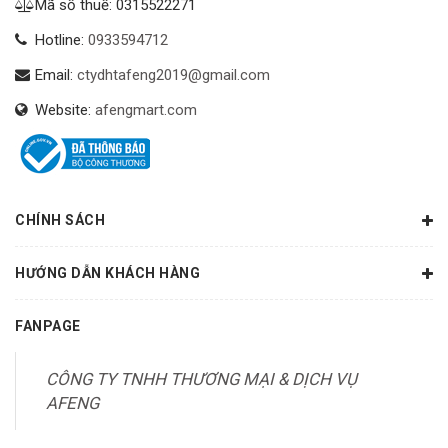
Mã số thuế: 0315522271
Hotline:
0933594712
Email:
ctydhtafeng2019@gmail.com
Website:
afengmart.com
CHÍNH SÁCH
HƯỚNG DẪN KHÁCH HÀNG
FANPAGE
CÔNG TY TNHH THƯƠNG MẠI & DỊCH VỤ
AFENG