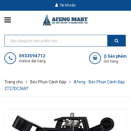
Tài khoản
0933594712
(
) Sản phẩm
Hotline đặt hàng
Giỏ hàng
Trang chủ
Béc Phun Cánh Đập
Afeng - Béc Phun Cánh Đập
2T27DC36RT