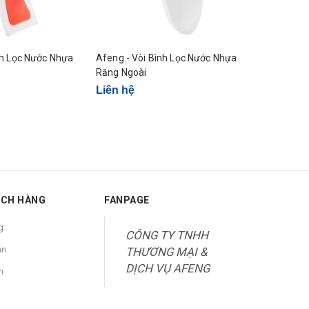
nh Lọc Nước Nhựa
Afeng - Vòi Bình Lọc Nước Nhựa
Afeng - Vò
Răng Ngoài
Răng Ngoà
Liên hệ
Liên hệ
ÁCH HÀNG
FANPAGE
g
CÔNG TY TNHH
án
THƯƠNG MẠI &
DỊCH VỤ AFENG
n