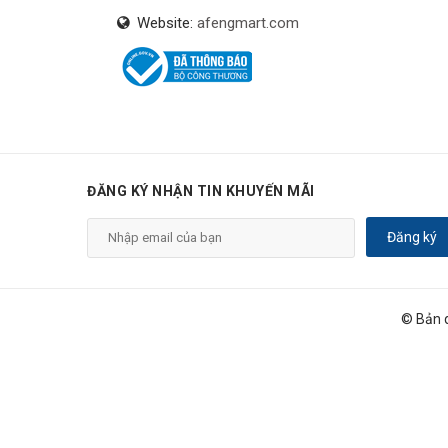
Website:
afengmart.com
ĐĂNG KÝ NHẬN TIN KHUYẾN MÃI
Đăng ký
© Bản 