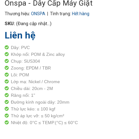
Onspa - Dây Cấp Máy Giặt
Thương hiệu:
ONSPA
| Tình trạng:
Hết hàng
SKU:
(Đang cập nhật...)
Liên hệ
Dây: PVC
Khớp nối: POM & Zinc alloy
Chụp: SUS304
Zoong: EPDM / TBR
Lõi: POM
Lớp mạ: Nickel / Chrome
Chiều dài: 20cm - 2M
Răng nối: 1"
Đường kính ngoài dây: 20mm
Thử lực kéo: ≤ 100 kgf
Thử áp lực vỡ: ≤ 50 kg/cm²
Nhiệt độ: 0°C ≤ TEMP.(°C) ≤ 60°C