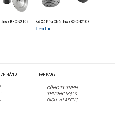
 Chén Inox BXCIN2105
Bộ Xả Rửa Chén Inox BXCIN2103
Bộ Xả
Liên hệ
Liên hệ
ÁCH HÀNG
FANPAGE
g
CÔNG TY TNHH
án
THƯƠNG MẠI &
DỊCH VỤ AFENG
n