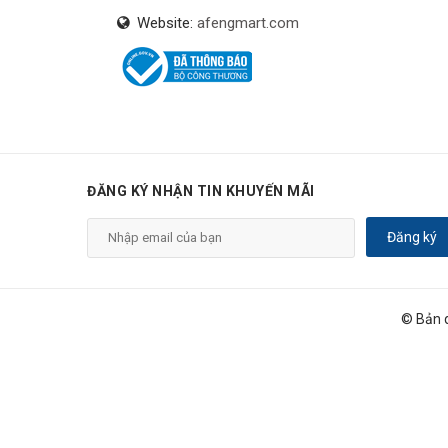
Website:
afengmart.com
ĐĂNG KÝ NHẬN TIN KHUYẾN MÃI
Đăng ký
© Bản 