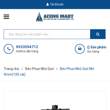
Tài khoản
0933594712
(
) Sản phẩm
Hotline đặt hàng
Giỏ hàng
Trang chủ
Béc Phun Nhỏ Giọt
Béc Phun Nhỏ Giọt Nhí
4mm(100 cái)