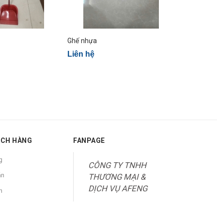
Ghế nhựa
Gáo múc n
Liên hệ
Liên hệ
ÁCH HÀNG
FANPAGE
g
CÔNG TY TNHH
án
THƯƠNG MẠI &
DỊCH VỤ AFENG
n